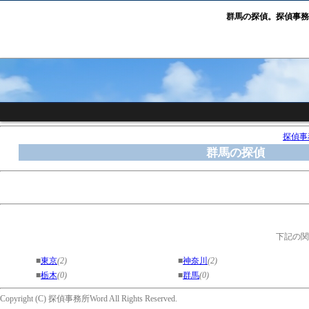
群馬の探偵。探偵事務
探偵事務
群馬の探偵
下記の関
■
東京
(2)
■
神奈川
(2)
■
栃木
(0)
■
群馬
(0)
Copyright (C) 探偵事務所Word All Rights Reserved.